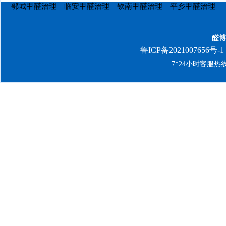
鄂城甲醛治理
临安甲醛治理
钦南甲醛治理
平乡甲醛治理
醛博
鲁ICP备2021007656号-1
7*24小时客服热