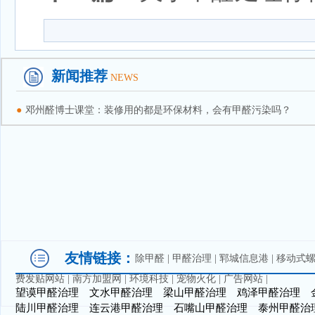
新闻推荐
NEWS
●
邓州醛博士课堂：装修用的都是环保材料，会有甲醛污染吗？
友情链接：
除甲醛
|
甲醛治理
|
郓城信息港
|
移动式
费发贴网站
|
南方加盟网
|
环境科技
|
宠物火化
|
广告网站
|
望谟甲醛治理
文水甲醛治理
梁山甲醛治理
鸡泽甲醛治理
陆川甲醛治理
连云港甲醛治理
石嘴山甲醛治理
泰州甲醛治