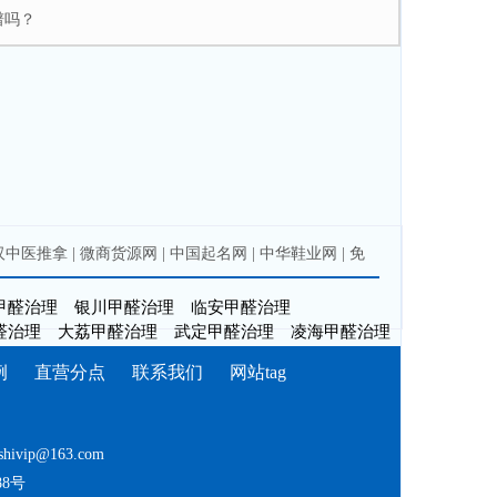
谱吗？
汉中医推拿
|
微商货源网
|
中国起名网
|
中华鞋业网
|
免
甲醛治理
银川甲醛治理
临安甲醛治理
醛治理
大荔甲醛治理
武定甲醛治理
凌海甲醛治理
例
直营分点
联系我们
网站tag
shivip@163.com
8号