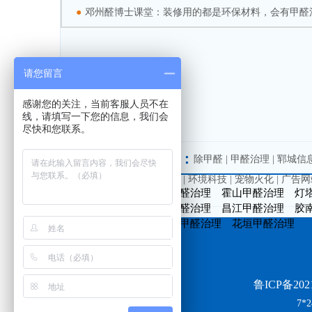
●
邓州醛博士课堂：装修用的都是环保材料，会有甲醛
请您留言
感谢您的关注，当前客服人员不在
线，请填写一下您的信息，我们会
尽快和您联系。
友情链接：
除甲醛
|
甲醛治理
|
郓城信
费发贴网站
|
南方加盟网
|
环境科技
|
宠物火化
|
广告网
点军甲醛治理
中江甲醛治理
霍山甲醛治理
灯
嵊州甲醛治理
伊春甲醛治理
昌江甲醛治理
胶
吴川甲醛治理
晋安区甲醛治理
花垣甲醛治理
鲁ICP备2021
7*