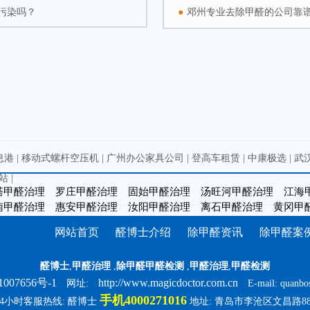
污染吗？
●
邓州专业去除甲醛的公司靠
息港
|
移动式螺杆空压机
|
广州办公家具公司
|
登高车租赁
|
中康极选
|
武
站
|
塔甲醛治理
罗庄甲醛治理
固始甲醛治理
汤旺河甲醛治理
江海
南甲醛治理
惠安甲醛治理
汝阳甲醛治理
离石甲醛治理
黄冈甲
网站首页
醛博士介绍
除甲醛资讯
除甲醛案
醛博士
,
甲醛治理
,
除甲醛甲醛检测
,
甲醛治理
,
甲醛检测
007656号-1
http://www.magicdoctor.com.cn
网址:
E-mail: quanbo
手机4000271016
24小时客服热线: 醛博士
地址: 青岛市李沧区文昌路88