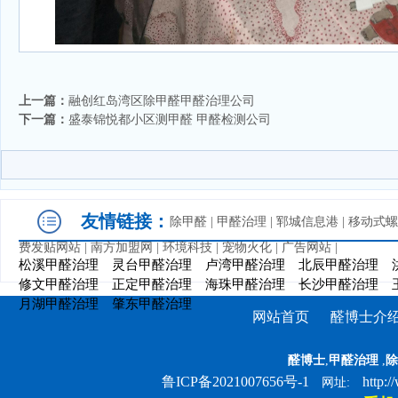
上一篇：
融创红岛湾区除甲醛甲醛治理公司
下一篇：
盛泰锦悦都小区测甲醛 甲醛检测公司
友情链接：
除甲醛
|
甲醛治理
|
郓城信息港
|
移动式螺
费发贴网站
|
南方加盟网
|
环境科技
|
宠物火化
|
广告网站
|
松溪甲醛治理
灵台甲醛治理
卢湾甲醛治理
北辰甲醛治理
修文甲醛治理
正定甲醛治理
海珠甲醛治理
长沙甲醛治理
月湖甲醛治理
肇东甲醛治理
网站首页
醛博士介
醛博士
,
甲醛治理
,
除
鲁ICP备2021007656号-1
http:
网址: